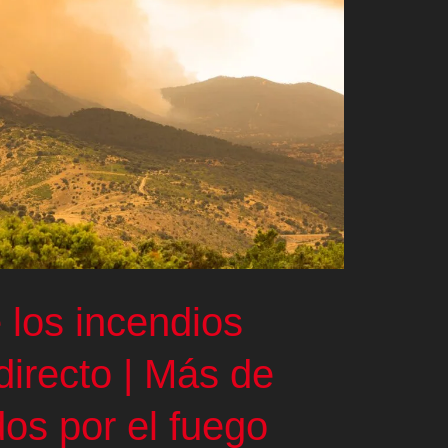
 los incendios
 directo | Más de
os por el fuego