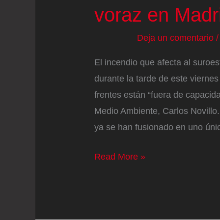
voraz en Madri
de
San
Deja un comentario
Juan
El incendio que afecta al suro
durante la tarde de este vierne
frentes están “fuera de capacid
Medio Ambiente, Carlos Novillo.
ya se han fusionado en uno úni
Última
Read More »
hora
de
los