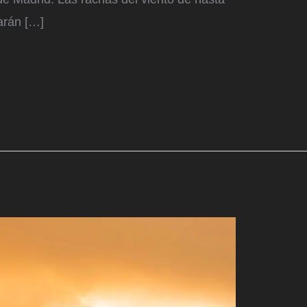
arán […]