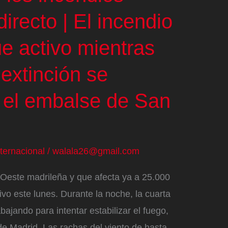
directo | El incendio
e activo mientras
 extinción se
 el embalse de San
nternacional
/
walala26@gmail.com
a Oeste madrileña y que afecta ya a 25.000
ivo este lunes. Durante la noche, la cuarta
ajando para intentar estabilizar el fuego,
 Madrid. Las rachas del viento de hasta