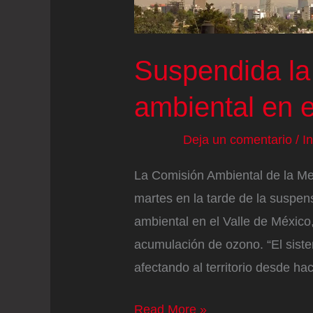
Madrid
y
Ávila
Suspendida la
ambiental en e
Deja un comentario
/
I
La Comisión Ambiental de la Me
martes en la tarde de la suspens
ambiental en el Valle de México
acumulación de ozono. “El sist
afectando al territorio desde ha
Suspendida
Read More »