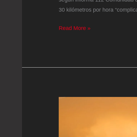
30 kilómetros por hora “complic
Última
Read More »
hora
de
los
incendios
forestales,
en
directo
|
El
incendio