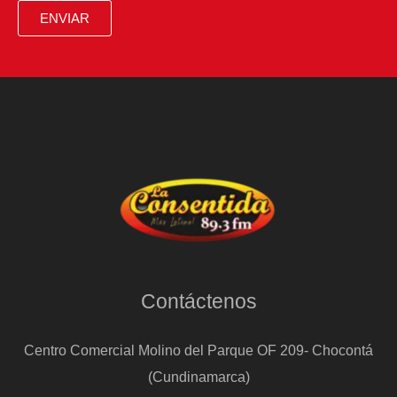
con
ENVIAR
él,
la
gran
‘felicità’
Contáctenos
Centro Comercial Molino del Parque OF 209- Chocontá
(Cundinamarca)