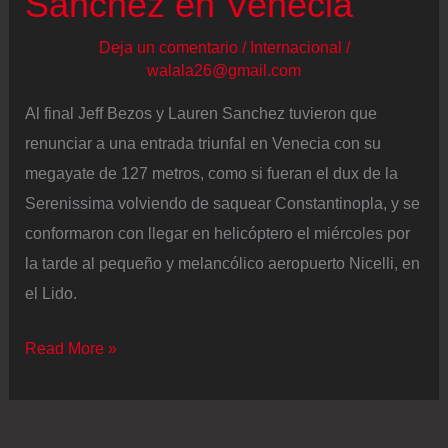
Sanchez en Venecia
Deja un comentario
/
Internacional
/
walala26@gmail.com
Al final Jeff Bezos y Lauren Sanchez tuvieron que
renunciar a una entrada triunfal en Venecia con su
megayate de 127 metros, como si fueran el dux de la
Serenissima volviendo de saquear Constantinopla, y se
conformaron con llegar en helicóptero el miércoles por
la tarde al pequeño y melancólico aeropuerto Nicelli, en
el Lido.
Empieza
Read More »
el
fiestón
de