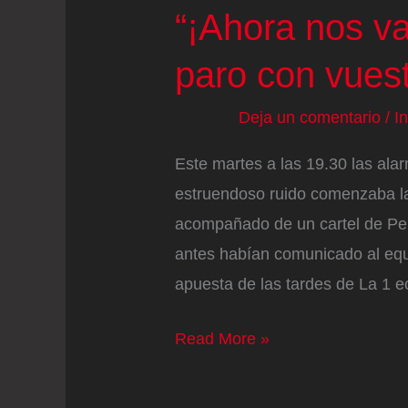
“¡Ahora nos v
paro con vues
Deja un comentario
/
I
Este martes a las 19.30 las al
estruendoso ruido comenzaba la 
acompañado de un cartel de Pe
antes habían comunicado al equi
apuesta de las tardes de La 1 e
‘La
Read More »
familia
de