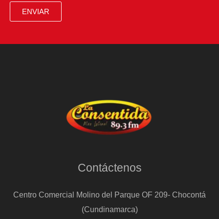
la
ENVIAR
ola
reaccionaria:
“Ni
un
paso
atrás”
Contáctenos
Centro Comercial Molino del Parque OF 209- Chocontá
(Cundinamarca)