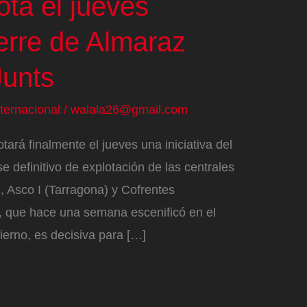
ta el jueves
erre de Almaraz
Junts
nternacional
/
walala26@gmail.com
ará finalmente el jueves una iniciativa del
e definitivo de explotación de las centrales
 Asco I (Tarragona) y Cofrentes
s, que hace una semana escenificó en el
erno, es decisiva para […]