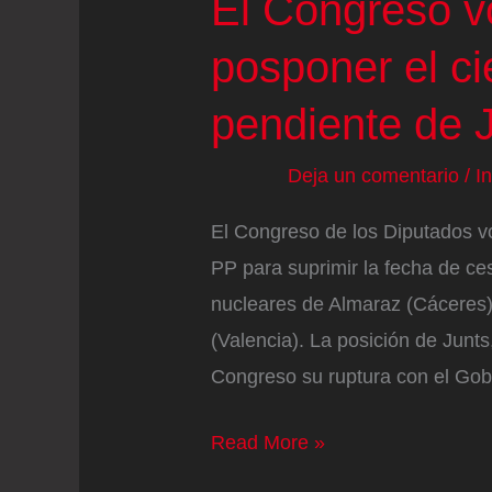
El Congreso vo
posponer el ci
pendiente de 
Deja un comentario
/
I
El Congreso de los Diputados vot
PP para suprimir la fecha de ces
nucleares de Almaraz (Cáceres),
(Valencia). La posición de Junt
Congreso su ruptura con el Gobi
El
Read More »
Congreso