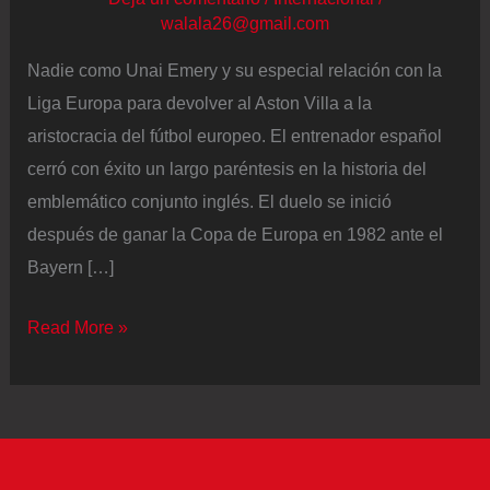
walala26@gmail.com
Nadie como Unai Emery y su especial relación con la
Liga Europa para devolver al Aston Villa a la
aristocracia del fútbol europeo. El entrenador español
cerró con éxito un largo paréntesis en la historia del
emblemático conjunto inglés. El duelo se inició
después de ganar la Copa de Europa en 1982 ante el
Bayern […]
Emery
Read More »
devuelve
al
Aston
Villa
a