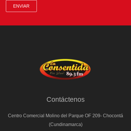
con
ENVIAR
él,
la
gran
‘felicità’
Contáctenos
Centro Comercial Molino del Parque OF 209- Chocontá
(Cundinamarca)