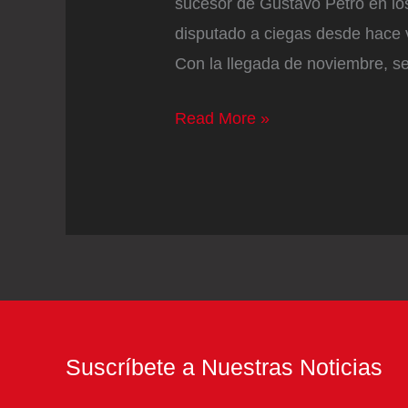
sucesor de Gustavo Petro en lo
disputado a ciegas desde hace v
Con la llegada de noviembre, s
El
Read More »
regreso
de
las
encuestas
electorales
calienta
la
carrera
Suscríbete a Nuestras Noticias
presidencial