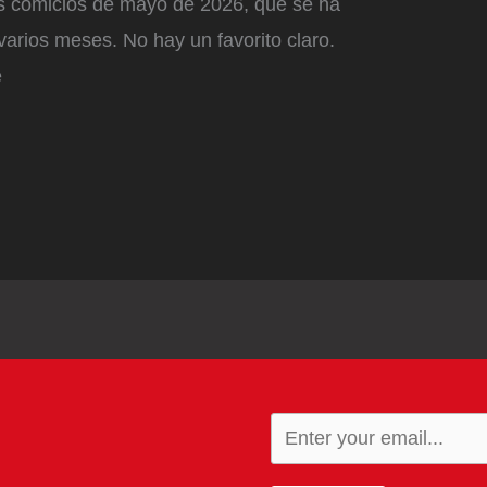
s comicios de mayo de 2026, que se ha
arios meses. No hay un favorito claro.
e