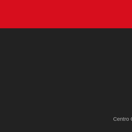
en
Colombia
Centro 