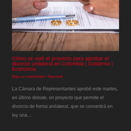
Cómo se votó el proyecto para aprobar el
divorcio unilateral en Colombia | Gobierno |
Economía
Deja un comentario
/
Nacional
La Cámara de Representantes aprobó este martes,
en último debate, un proyecto que permite el
divorcio de forma unilateral, que se convertirá en
ley una…