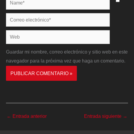
Name*
Correo
electrónico*
Web
Guardar mi nombre, correo electrónico y sitio web en este
navegador para la próxima vez que haga un comentario.
←
Entrada anterior
Entrada siguiente
→