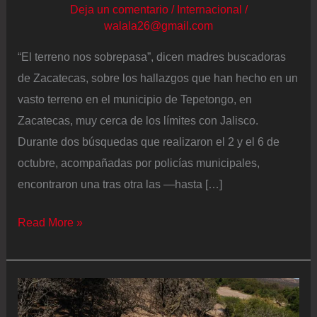
Deja un comentario
/
Internacional
/
walala26@gmail.com
“El terreno nos sobrepasa”, dicen madres buscadoras
de Zacatecas, sobre los hallazgos que han hecho en un
vasto terreno en el municipio de Tepetongo, en
Zacatecas, muy cerca de los límites con Jalisco.
Durante dos búsquedas que realizaron el 2 y el 6 de
octubre, acompañadas por policías municipales,
encontraron una tras otra las —hasta […]
Dos
Read More »
días
de
búsqueda
y