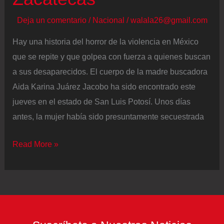
Deja un comentario
/
Nacional
/
walala26@gmail.com
Hay una historia del horror de la violencia en México
que se repite y que golpea con fuerza a quienes buscan
a sus desaparecidos. El cuerpo de la madre buscadora
Aida Karina Juárez Jacobo ha sido encontrado este
jueves en el estado de San Luis Potosí. Unos días
antes, la mujer había sido presuntamente secuestrada
Asesinada
Read More »
la
madre
buscadora
Aida
Karina