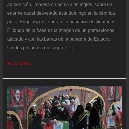
admonición, impresa en persa y en inglés, sobre un
enorme cartel desvelado este domingo en la céntrica
plaza Enqelab, en Teherán, tiene varios destinatarios.
El fondo de la frase es la imagen de un portaaviones
atacado y con las barras de la bandera de Estados
Unidos pintadas con sangre […]
El
Read More »
régimen
iraní
se
aferra
al
poder
pese