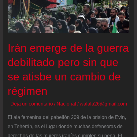
a
las
amenazas
de
Trump,
Irán emerge de la guerra
la
crisis
debilitado pero sin que
económica
se atisbe un cambio de
y
las
régimen
protestas
Deja un comentario
/
Nacional
/
walala26@gmail.com
El ala femenina del pabellón 209 de la prisión de Evin,
en Teherán, es el lugar donde muchas defensoras de
derechos de las mujeres iraníes cumplen su pena. El