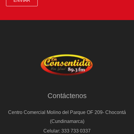
ENVIAR
atisbe
un
cambio
de
régimen
Contáctenos
Centro Comercial Molino del Parque OF 209- Chocontá
(Cundinamarca)
Celular: 333 733 0337