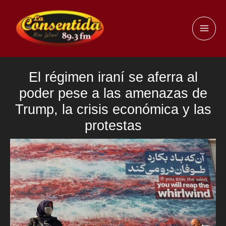
Ir
al
MAI
contenido
ME
El régimen iraní se aferra al
poder pese a las amenazas de
Trump, la crisis económica y las
protestas