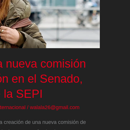
a nueva comisión
ón en el Senado,
e la SEPI
nternacional
/
walala26@gmail.com
la creación de una nueva comisión de