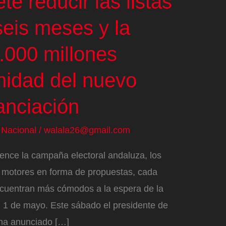
e reducir las listas
seis meses y la
.000 millones
nidad del nuevo
anciación
/
Nacional
/
walala26@gmail.com
nce la campaña electoral andaluza, los
 motores en forma de propuestas, cada
cuentran más cómodos a la espera de la
el 1 de mayo. Este sábado el presidente de
 ha anunciado […]