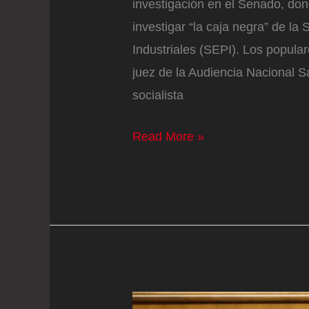
investigación en el Senado, don
investigar “la caja negra” de la
Industriales (SEPI). Los popular
juez de la Audiencia Nacional S
socialista
El
Read More »
PP
crea
una
nueva
comisión
de
investigación