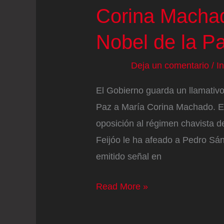
Corina Machad
Nobel de la P
Deja un comentario
/
I
El Gobierno guarda un llamativo 
Paz a María Corina Machado. El P
oposición al régimen chavista 
Feijóo le ha afeado a Pedro Sá
emitido señal en
El
Read More »
Gobierno
no