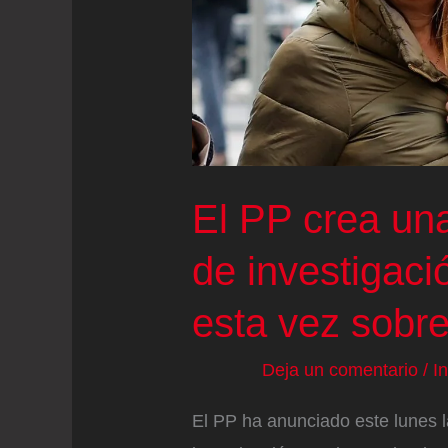
de
3.000
millones
anuales
en
sanidad
El PP crea un
del
de investigaci
nuevo
sistema
esta vez sobr
de
financiación
Deja un comentario
/
I
El PP ha anunciado este lunes 