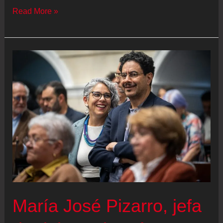
El
Read More »
teatro
de
la
violencia
María José Pizarro, jefa