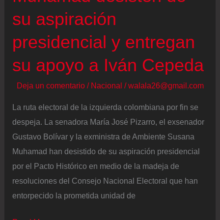
para
su aspiración
el
Congreso
presidencial y entregan
fueron
su apoyo a Iván Cepeda
nuestra
consulta”
Deja un comentario
/
Nacional
/
walala26@gmail.com
La ruta electoral de la izquierda colombiana por fin se
despeja. La senadora María José Pizarro, el exsenador
Gustavo Bolívar y la exministra de Ambiente Susana
Muhamad han desistido de su aspiración presidencial
por el Pacto Histórico en medio de la madeja de
resoluciones del Consejo Nacional Electoral que han
entorpecido la prometida unidad de