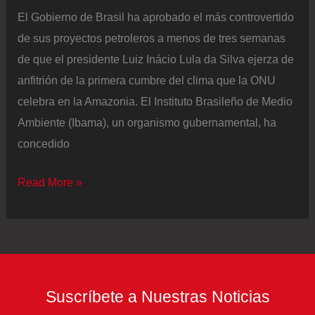
El Gobierno de Brasil ha aprobado el más controvertido
de sus proyectos petroleros a menos de tres semanas
de que el presidente Luiz Inácio Lula da Silva ejerza de
anfitrión de la primera cumbre del clima que la ONU
celebra en la Amazonia. El Instituto Brasileño de Medio
Ambiente (Ibama), un organismo gubernamental, ha
concedido
Brasil
Read More »
empezará
a
buscar
petróleo
en
Suscríbete a Nuestras Noticias
el