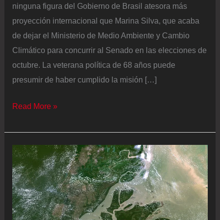
ninguna figura del Gobierno de Brasil atesora más
proyección internacional que Marina Silva, que acaba
de dejar el Ministerio de Medio Ambiente y Cambio
Climático para concurrir al Senado en las elecciones de
octubre. La veterana política de 68 años puede
presumir de haber cumplido la misión […]
La
Read More »
brasileña
Marina
Silva
deja
el
ministerio
de