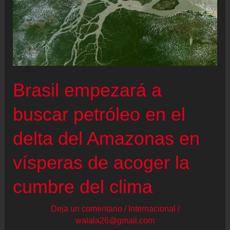
Medio
Ambiente
para
competir
por
el
Brasil empezará a
Senado
buscar petróleo en el
delta del Amazonas en
vísperas de acoger la
cumbre del clima
Deja un comentario
/
Internacional
/
walala26@gmail.com