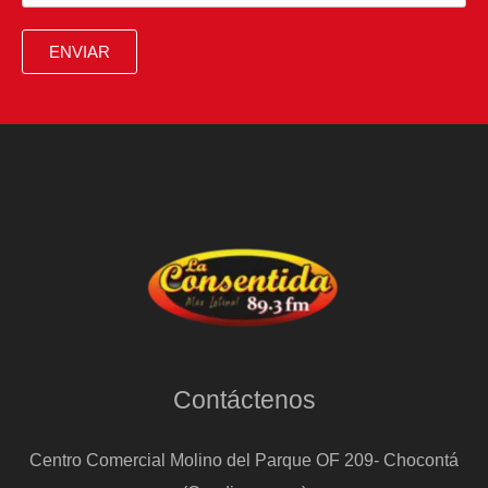
para
evitar
ENVIAR
3
horas
de
banquete
Contáctenos
Centro Comercial Molino del Parque OF 209- Chocontá