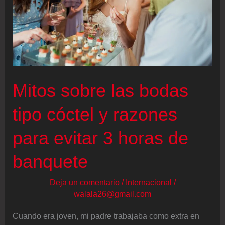
Mitos sobre las bodas
tipo cóctel y razones
para evitar 3 horas de
banquete
Deja un comentario
/
Internacional
/
walala26@gmail.com
Cuando era joven, mi padre trabajaba como extra en