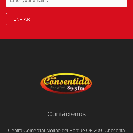
su
visita
ENVIAR
más
larga
desde
la
muerte
de
la
reina
Isabel
II
Contáctenos
Centro Comercial Molino del Parque OF 209- Chocontá