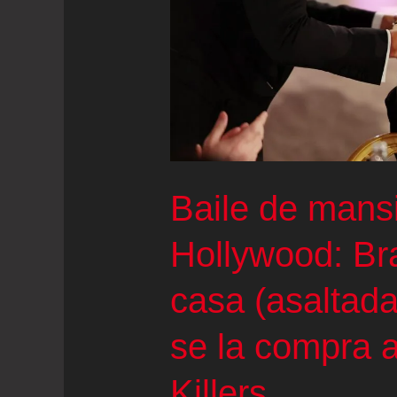
euros
en
2026
Baile de mans
Hollywood: Bra
casa (asaltada
se la compra a
Killers