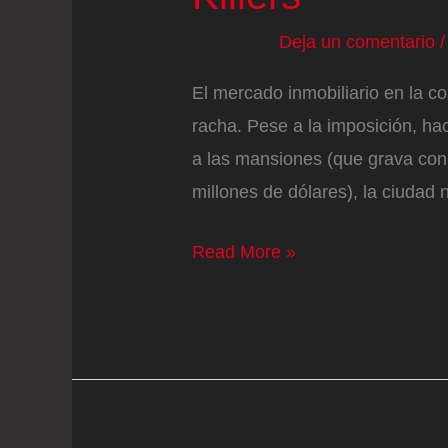
Deja un comentario
El mercado inmobiliario en la c
racha. Pese a la imposición, ha
a las mansiones (que grava con
millones de dólares), la ciuda
Baile
Read More »
de
mansiones
en
Hollywood:
Brad