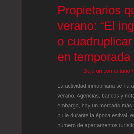
guitarrista
Propietarios q
de
verano: “El ing
The
Killers
o cuadruplica
en temporada 
Deja un comentario
La actividad inmobiliaria se ha a
verano. Agencias, bancos y nota
embargo, hay un mercado más de
bulle durante la época estival, e
número de apartamentos turíst