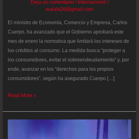
Deja un comentario
/
Internacional
/
walala26@gmail.com
El ministro de Economía, Comercio y Empresa, Carlos
Cuerpo, ha avanzado que el Gobierno aprobará este
mes de enero la normativa que limitará los intereses de
los créditos al consumo. La medida busca “proteger a
los consumidores, evitar el sobreendeudamiento” y, por
ende, avanzar en los “derechos para los propios
consumidores”, según ha asegurado Cuerpo […]
Cuerpo
Read More »
anuncia
que
en
enero