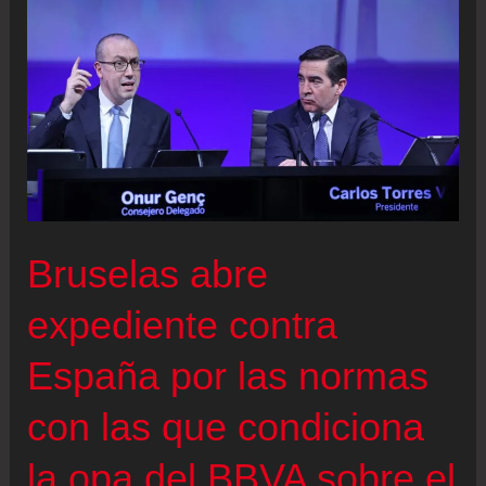
se
aprobará
la
norma
que
limita
los
intereses
Bruselas abre
del
crédito
expediente contra
al
España por las normas
consumo
con las que condiciona
la opa del BBVA sobre el