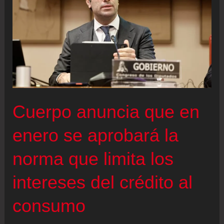
Cuerpo anuncia que en
enero se aprobará la
norma que limita los
intereses del crédito al
consumo