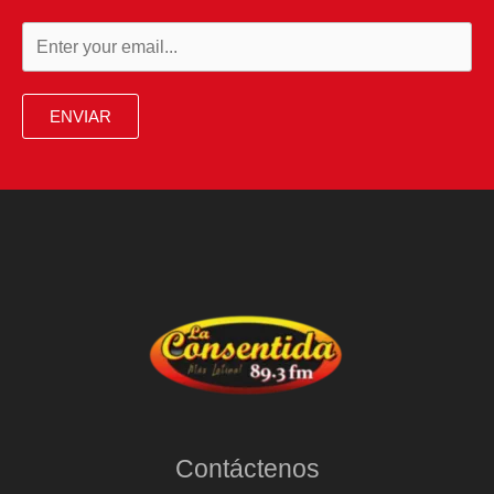
exigir
traslado
de
recursos
ENVIAR
desde
fondos
privados
hacia
Colpensiones
Contáctenos