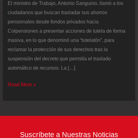
El ministro de Trabajo, Antonio Sanguino, llamó a los
ciudadanos que buscan trasladar sus ahorros
pensionales desde fondos privados hacia
Colpensiones a presentar acciones de tutela de forma
masiva, en lo que denominó una “tutelatón”, para
reclamar la protección de sus derechos tras la
suspensión del decreto que permitía el traslado
automático de recursos. La […]
Ministro
Read More »
de
Trabajo
propone
“tutelatón”
para
Suscríbete a Nuestras Noticias