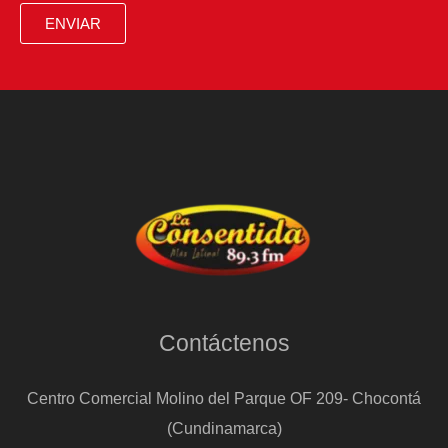
la
ENVIAR
ola
reaccionaria:
“Ni
un
paso
atrás”
Contáctenos
Centro Comercial Molino del Parque OF 209- Chocontá
(Cundinamarca)