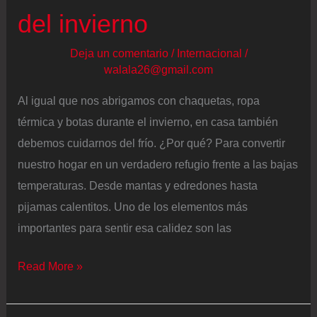
crecer
del invierno
Deja un comentario
/
Internacional
/
walala26@gmail.com
Al igual que nos abrigamos con chaquetas, ropa
térmica y botas durante el invierno, en casa también
debemos cuidarnos del frío. ¿Por qué? Para convertir
nuestro hogar en un verdadero refugio frente a las bajas
temperaturas. Desde mantas y edredones hasta
pijamas calentitos. Uno de los elementos más
importantes para sentir esa calidez son las
La
Read More »
comodidad
hecha