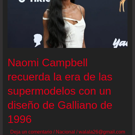
descuentos
de
la
semana
en
Amazon
Naomi Campbell
recuerda la era de las
supermodelos con un
diseño de Galliano de
1996
Deja un comentario
/
Nacional
/
walala26@gmail.com