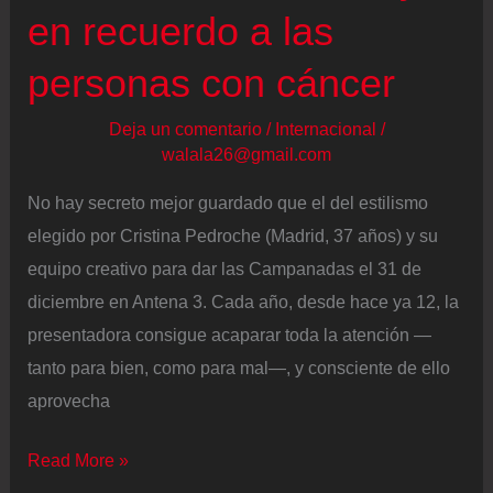
Netflix)
en recuerdo a las
con
personas con cáncer
sus
diseños
Deja un comentario
/
Internacional
/
coloridos
walala26@gmail.com
No hay secreto mejor guardado que el del estilismo
elegido por Cristina Pedroche (Madrid, 37 años) y su
equipo creativo para dar las Campanadas el 31 de
diciembre en Antena 3. Cada año, desde hace ya 12, la
presentadora consigue acaparar toda la atención —
tanto para bien, como para mal—, y consciente de ello
aprovecha
El
Read More »
vestido