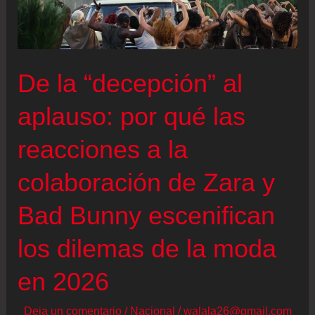
obsesiona
a
la
De la “decepción” al
industria
del
aplauso: por qué las
vestir
reacciones a la
colaboración de Zara y
Bad Bunny escenifican
los dilemas de la moda
en 2026
Deja un comentario
/
Nacional
/
walala26@gmail.com