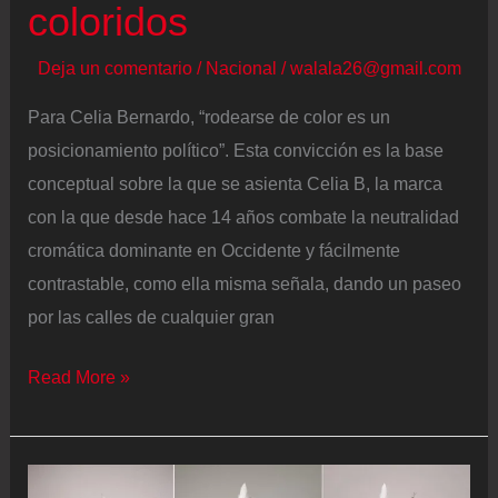
moda
coloridos
en
Deja un comentario
/
Nacional
/
walala26@gmail.com
2026
Para Celia Bernardo, “rodearse de color es un
posicionamiento político”. Esta convicción es la base
conceptual sobre la que se asienta Celia B, la marca
con la que desde hace 14 años combate la neutralidad
cromática dominante en Occidente y fácilmente
contrastable, como ella misma señala, dando un paseo
por las calles de cualquier gran
Celia
Read More »
B,
la
historia