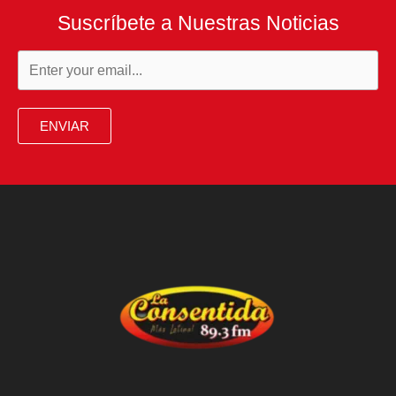
Suscríbete a Nuestras Noticias
con
un
diseño
de
ENVIAR
Galliano
de
1996