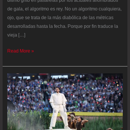
último grito en pasarelas por los actuales alfombrados
de gala, el algoritmo es rey. No un algoritmo cualquiera,
ojo, que se trata de la más diabólica de las métricas
desarrolladas hasta la fecha. Porque por fin traduce la
vieja […]
Qué
Read More »
es
el
valor
de
impacto
mediático,
el
algoritmo
que