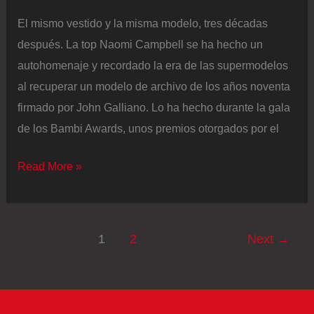
El mismo vestido y la misma modelo, tres décadas
después. La top Naomi Campbell se ha hecho un
autohomenaje y recordado la era de las supermodelos
al recuperar un modelo de archivo de los años noventa
firmado por John Galliano. Lo ha hecho durante la gala
de los Bambi Awards, unos premios otorgados por el
Naomi
Read More »
Campbell
recuerda
la
1
2
Next
→
era
de
las
supermodelos