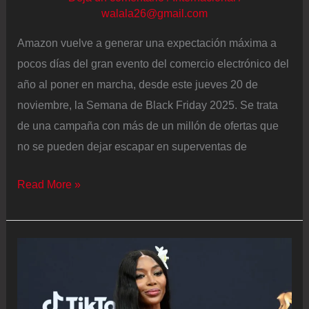
walala26@gmail.com
Amazon vuelve a generar una expectación máxima a
pocos días del gran evento del comercio electrónico del
año al poner en marcha, desde este jueves 20 de
noviembre, la Semana de Black Friday 2025. Se trata
de una campaña con más de un millón de ofertas que
no se pueden dejar escapar en superventas de
Black
Read More »
Friday
2025,
en
directo:
Los
mejores