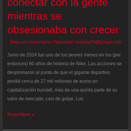
conectar con la gente
y
en
mientras se
recuerdo
obsesionaba con crecer
a
las
Deja un comentario
/
Nacional
/
walala26@gmail.com
personas
con
Junio de 2024 fue uno de los peores meses en los (por
cáncer
entonces) 60 años de historia de Nike. Las acciones se
desplomaron al punto de que el gigante deportivo
perdió cerca de 27 mil millones de euros en
capitalización bursátil, más de una quinta parte de su
valor de mercado, casi de golpe. Los
El
Read More »
desplome