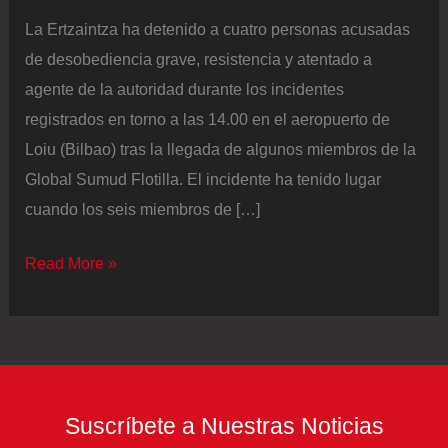
La Ertzaintza ha detenido a cuatro personas acusadas
de desobediencia grave, resistencia y atentado a
agente de la autoridad durante los incidentes
registrados en torno a las 14.00 en el aeropuerto de
Loiu (Bilbao) tras la llegada de algunos miembros de la
Global Sumud Flotilla. El incidente ha tenido lugar
cuando los seis miembros de […]
Cuatro
Read More »
detenidos
en
los
incidentes
sucedidos
Suscríbete a Nuestras Noticias
en