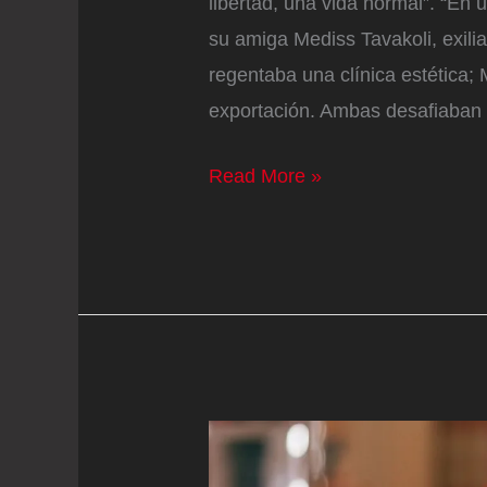
libertad, una vida normal”. “En 
su amiga Mediss Tavakoli, exili
regentaba una clínica estética;
exportación. Ambas desafiaban 
El
Read More »
horror
de
la
represión
en
Irán:
“Cortan
la