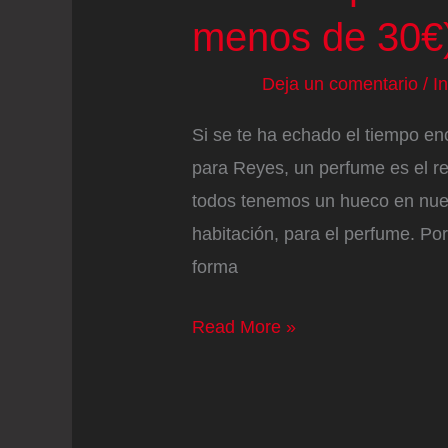
menos de 30€
Deja un comentario
/
I
Si se te ha echado el tiempo en
para Reyes, un perfume es el re
todos tenemos un hueco en nuest
habitación, para el perfume. Por
forma
5
Read More »
perfumes
top
ventas