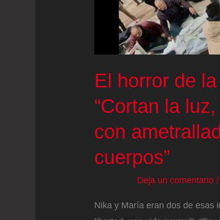
dije
que
solo
era
una
El horror de la
niña,
“Cortan la luz
pero
no
con ametrallad
me
escucharon”
cuerpos”
Deja un comentario
Nika y María eran dos de esas i