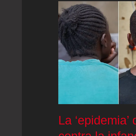
La ‘epidemia’ 
contra la infa