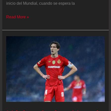
inicio del Mundial, cuando se espera la
Los
Read More »
interrogantes
se
acumulan
de
cara
a
un
Mundial
eclipsado
por
Trump