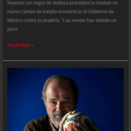
llaveros con logos de dudosa procedencia ilustran un
nuevo campo de batalla económica: el Gobierno de
México contra la piratería. “Las ventas han estado un
poco
México
Read More »
juega
contra
la
piratería
en
tiempo
extra
rumbo
al