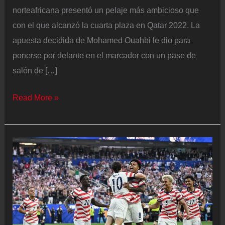
norteafricana presentó un pelaje más ambicioso que
con el que alcanzó la cuarta plaza en Qatar 2022. La
apuesta decidida de Mohamed Ouahbi le dio para
ponerse por delante en el marcador con un pase de
salón de […]
Marruecos
Read More »
se
viste
de
una
Brasil
rescatada
por
Vinicius