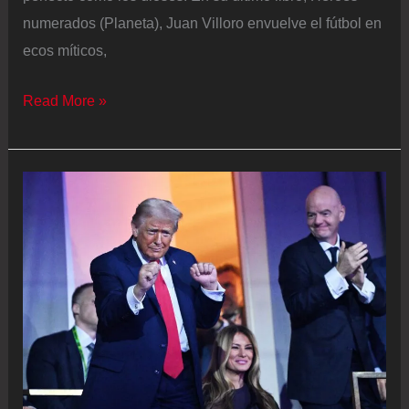
numerados (Planeta), Juan Villoro envuelve el fútbol en
ecos míticos,
Juan
Read More »
Villoro:
“Ser
hincha
de
un
equipo
es
una
forma
laica
de