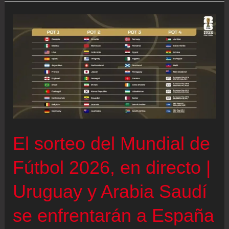
para
Brasil,
Francia
y
Portugal
en
el
Mundial
2026
El sorteo del Mundial de
Fútbol 2026, en directo |
Uruguay y Arabia Saudí
se enfrentarán a España