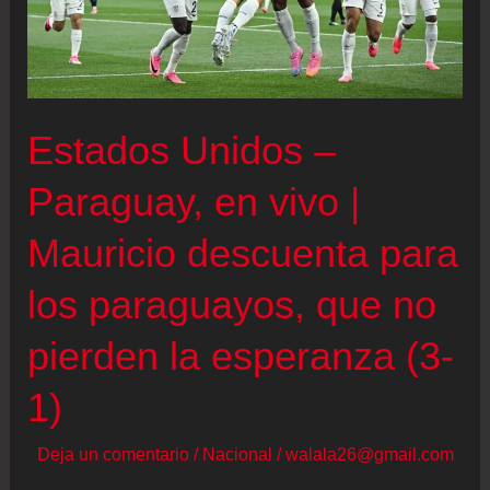
con
el
golazo
del
Estados Unidos –
empate
Paraguay, en vivo |
Mauricio descuenta para
los paraguayos, que no
pierden la esperanza (3-
1)
Deja un comentario
/
Nacional
/
walala26@gmail.com