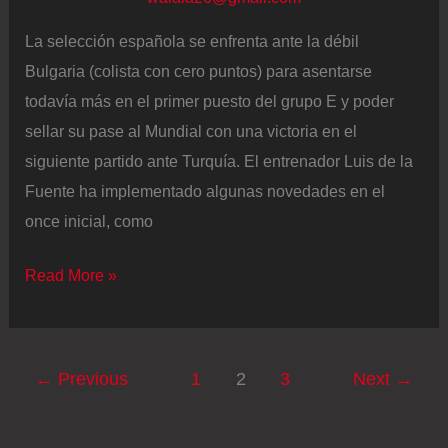
La selección española se enfrenta ante la débil
Bulgaria (colista con cero puntos) para asentarse
todavía más en el primer puesto del grupo E y poder
sellar su pase al Mundial con una victoria en el
siguiente partido ante Turquía. El entrenador Luis de la
Fuente ha implementado algunas novedades en el
once inicial, como
España
Read More »
–
Bulgaria
en
←
Previous
1
2
3
Next
→
directo
|