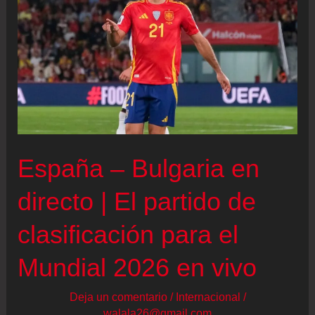
Miami
hasta
2028
España – Bulgaria en
directo | El partido de
clasificación para el
Mundial 2026 en vivo
Deja un comentario
/
Internacional
/
walala26@gmail.com