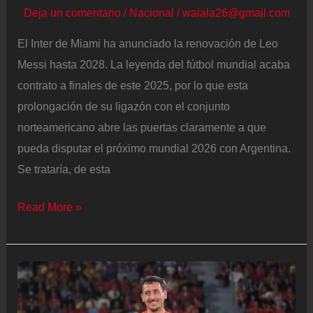
Deja un comentario
/
Nacional
/
walala26@gmail.com
en
la
El Inter de Miami ha anunciado la renovación de Leo
fase
Messi hasta 2028. La leyenda del fútbol mundial acaba
de
contrato a finales de este 2025, por lo que esta
grupos
prolongación de su ligazón con el conjunto
del
norteamericano abre las puertas claramente a que
Mundial
pueda disputar el próximo mundial 2026 con Argentina.
Se trataría, de esta
Messi
Read More »
renueva
con
el
Inter
de