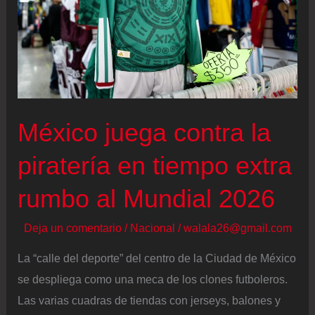
Mauricio
descuenta
para
los
paraguayos,
que
México juega contra la
no
pierden
piratería en tiempo extra
la
rumbo al Mundial 2026
esperanza
(3-
Deja un comentario
/
Nacional
/
walala26@gmail.com
1)
La “calle del deporte” del centro de la Ciudad de México
se despliega como una meca de los clones futboleros.
Las varias cuadras de tiendas con jerseys, balones y