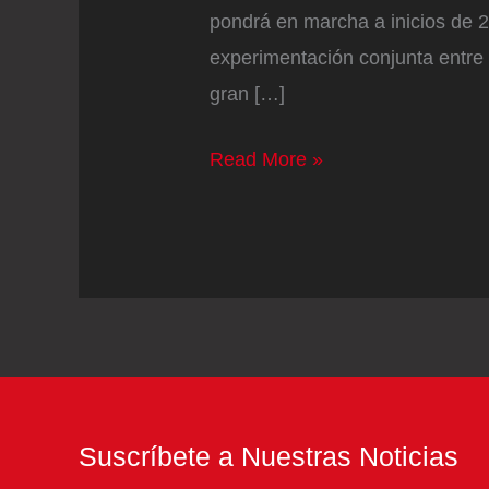
pondrá en marcha a inicios de 
experimentación conjunta entre 
gran […]
La
Read More »
Fundación
Dalí
impulsa
un
nuevo
programa
de
arte
Suscríbete a Nuestras Noticias
y