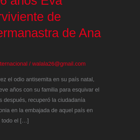
96 años Eva
viviente de
ermanastra de Ana
nternacional
/
walala26@gmail.com
ez el odio antisemita en su país natal,
eve años con su familia para esquivar el
os después, recuperó la ciudadanía
onia en la embajada de aquel país en
 todo el […]