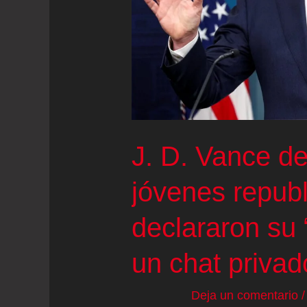
Frank
J. D. Vance de
jóvenes repub
declararon su 
un chat privad
Deja un comentario