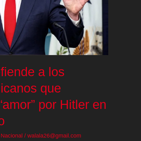
fiende a los
licanos que
“amor” por Hitler en
o
/
Nacional
/
walala26@gmail.com