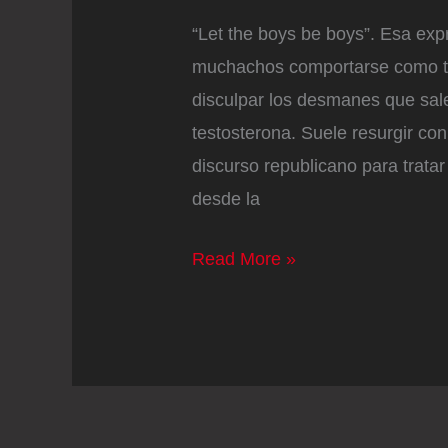
“Let the boys be boys”. Esa exp
muchachos comportarse como ta
disculpar los desmanes que sal
testosterona. Suele resurgir con
discurso republicano para tratar
desde la
J.
Read More »
D.
Vance
defiende
a
los