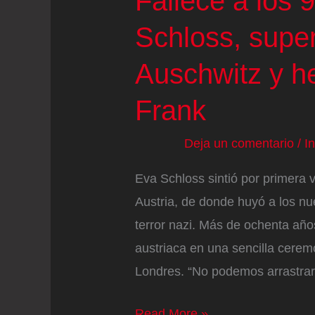
Fallece a los 
Schloss, super
Auschwitz y h
Frank
Deja un comentario
/
I
Eva Schloss sintió por primera v
Austria, de donde huyó a los nu
terror nazi. Más de ochenta añ
austriaca en una sencilla cerem
Londres. “No podemos arrastrar
Fallece
Read More »