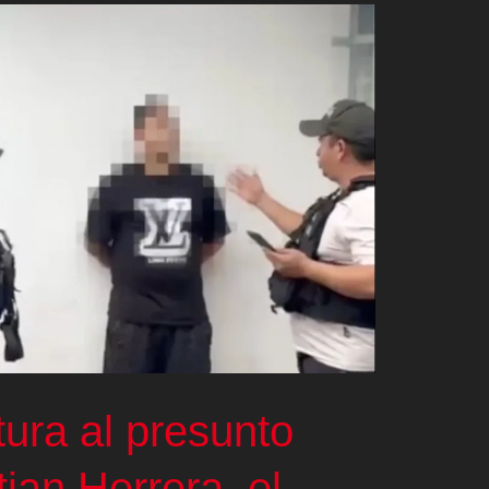
tura al presunto
tian Herrera, el