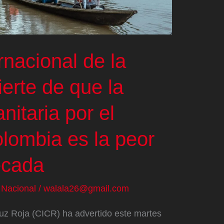
rnacional de la
erte de que la
nitaria por el
olombia es la peor
écada
/
Nacional
/
walala26@gmail.com
ruz Roja (CICR) ha advertido este martes