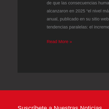
de que las consecuencias human
alcanzaron en 2025 “el nivel má
anual, publicado en su sitio we
tendencias paralelas: el incre
El
Read More »
Comité
Internacional
de
la
Cruz
Roja
advierte
de
Suscríbete a Nuestras Noticias