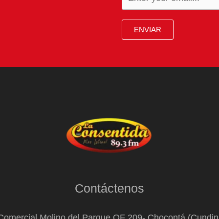
ENVIAR
Contáctenos
Comercial Molino del Parque OF 209- Chocontá (Cundi