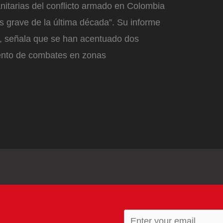
itarias del conflicto armado en Colombia
s grave de la última década”. Su informe
b, señala que se han acentuado dos
mento de combates en zonas