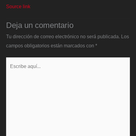
Source link
Deja un comentario
Tu dirección de correo electrónico no será publicada.
Los
campos obligatorios están marcados con
*
Escribe
aquí...