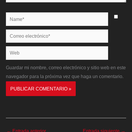
Name*
Correo
electrónico*
Web
Guardar mi nombre, correo electrónico y sitio web en este
navegador para la próxima vez que haga un comentario.
←
Entrada anterior
Entrada siguiente
→