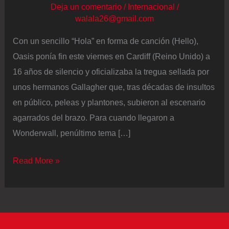
Deja un comentario
/
Internacional
/
walala26@gmail.com
Con un sencillo “Hola” en forma de canción (Hello),
Oasis ponía fin este viernes en Cardiff (Reino Unido) a
16 años de silencio y oficializaba la tregua sellada por
unos hermanos Gallagher que, tras décadas de insultos
en público, peleas y plantones, subieron al escenario
agarrados del brazo. Para cuando llegaron a
Wonderwall, penúltimo tema […]
Los
Read More »
Gallagher
salen
de
la