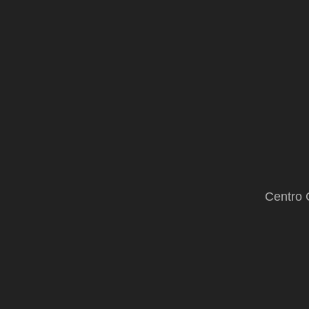
de
Cataluña
Centro 