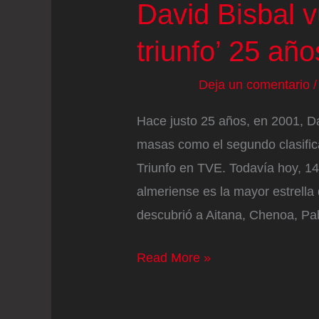
David Bisbal v
triunfo’ 25 añ
Deja un comentario
Hace justo 25 años, en 2001, Da
masas como el segundo clasific
Triunfo en TVE. Todavía hoy, 14
almeriense es la mayor estrell
descubrió a Aitana, Chenoa, Pa
David
Read More »
Bisbal
vuelve