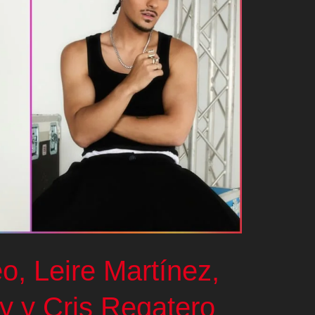
, Leire Martínez,
y y Cris Regatero