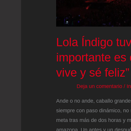
Lola Índigo tu
importante es
vive y sé feliz”
Deja un comentario
/
I
Ande o no ande, caballo grande
siempre con paso dinámico, no s
meta tras más de dos horas y m
amazona. Un antes y un después 