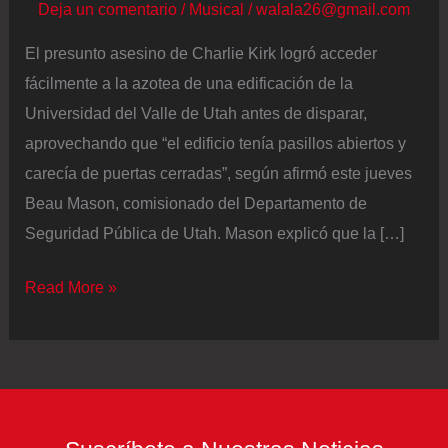
Deja un comentario
/
Musical
/
walala26@gmail.com
El presunto asesino de Charlie Kirk logró acceder
fácilmente a la azotea de una edificación de la
Universidad del Valle de Utah antes de disparar,
aprovechando que “el edificio tenía pasillos abiertos y
carecía de puertas cerradas”, según afirmó este jueves
Beau Mason, comisionado del Departamento de
Seguridad Pública de Utah. Mason explicó que la […]
El
Read More »
jefe
de
Seguridad
de
Utah