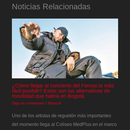
Noticias Relacionadas
¿Cómo llegar al concierto del Ferxxo lo más
fácil posible? Estas son las alternativas de
movilidad que habrá en Bogotá
Deja un comentario
/
Musical
Uno de los artistas de reguetón más importantes
del momento llega al Coliseo MedPlus en el marco