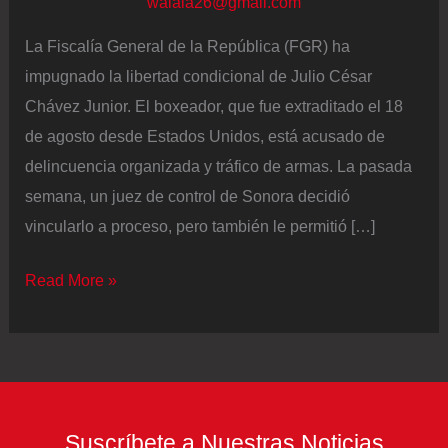
walala26@gmail.com
La Fiscalía General de la República (FGR) ha
impugnado la libertad condicional de Julio César
Chávez Junior. El boxeador, que fue extraditado el 18
de agosto desde Estados Unidos, está acusado de
delincuencia organizada y tráfico de armas. La pasada
semana, un juez de control de Sonora decidió
vincularlo a proceso, pero también le permitió […]
La
Read More »
FGR
impugna
la
libertad
condicional
Suscríbete a Nuestras Noticias