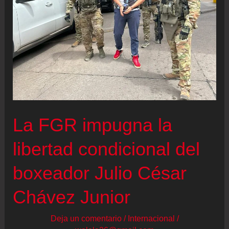
La FGR impugna la
libertad condicional del
boxeador Julio César
Chávez Junior
Deja un comentario
/
Internacional
/