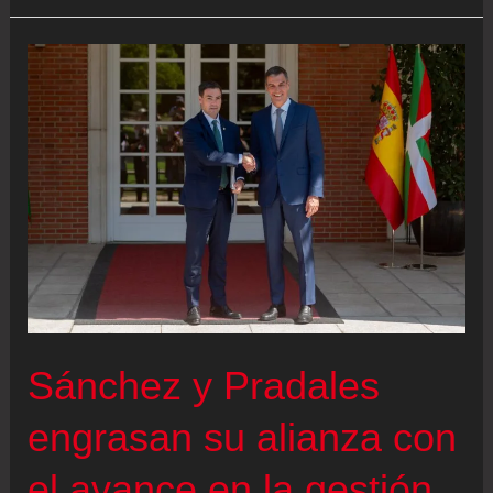
del
acto
por
la
unidad
de
la
izquierda,
en
directo
|
Sánchez y Pradales
ERC
enfría
engrasan su alianza con
las
el avance en la gestión
posibilidades