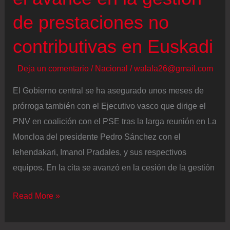
de
de prestaciones no
un
contributivas en Euskadi
acuerdo
presupuestario
Deja un comentario
/
Nacional
/
walala26@gmail.com
en
Cataluña
El Gobierno central se ha asegurado unos meses de
tras
prórroga también con el Ejecutivo vasco que dirige el
una
PNV en coalición con el PSE tras la larga reunión en La
reunión
Moncloa del presidente Pedro Sánchez con el
con
lehendakari, Imanol Pradales, y sus respectivos
Pedro
equipos. En la cita se avanzó en la cesión de la gestión
Sánchez
Sánchez
Read More »
y
Pradales