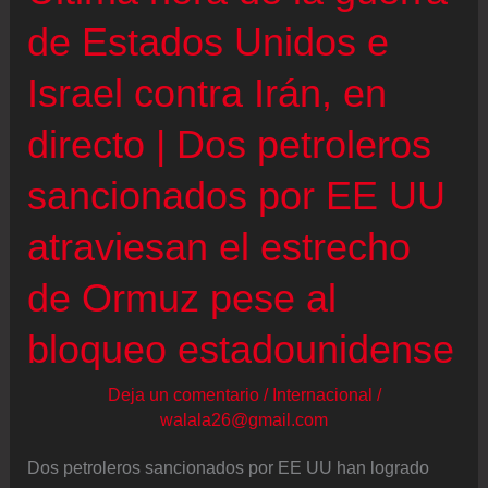
|
de Estados Unidos e
La
Israel contra Irán, en
Casa
Blanca
directo | Dos petroleros
se
sancionados por EE UU
resiste
a
atraviesan el estrecho
ampliar
el
de Ormuz pese al
alto
bloqueo estadounidense
el
fuego
Deja un comentario
/
Internacional
/
y
walala26@gmail.com
solo
Dos petroleros sancionados por EE UU han logrado
acepta