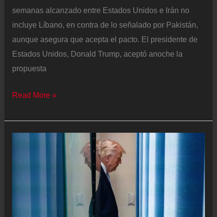
y
semanas alcanzado entre Estados Unidos e Irán no
anuncia
incluye Líbano, en contra de lo señalado por Pakistán,
que
aunque asegura que acepta el pacto. El presidente de
las
Estados Unidos, Donald Trump, aceptó anoche la
tropas
propuesta
seguirán
Última
Read More »
desplegadas
hora
en
de
la
la
región
guerra
de
Estados
Unidos
e