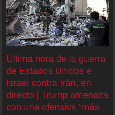
Estados
Unidos
e
Israel
contra
Irán,
en
Última hora de la guerra
directo
|
de Estados Unidos e
Trump
Israel contra Irán, en
advierte
a
directo | Trump amenaza
Irán
con una ofensiva “más
por
su