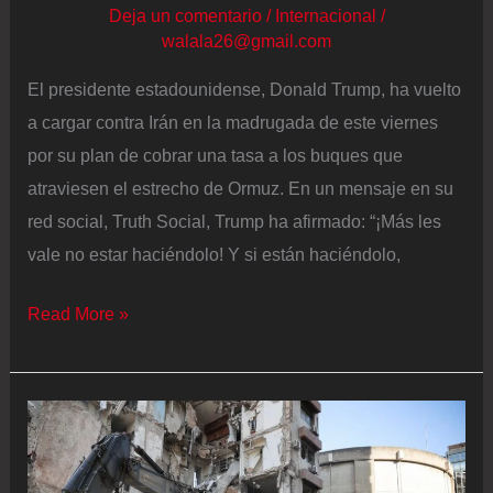
Deja un comentario
/
Internacional
/
walala26@gmail.com
El presidente estadounidense, Donald Trump, ha vuelto
a cargar contra Irán en la madrugada de este viernes
por su plan de cobrar una tasa a los buques que
atraviesen el estrecho de Ormuz. En un mensaje en su
red social, Truth Social, Trump ha afirmado: “¡Más les
vale no estar haciéndolo! Y si están haciéndolo,
Última
Read More »
hora
de
la
guerra
de