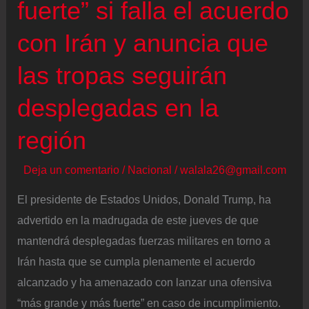
fuerte” si falla el acuerdo
plan
de
con Irán y anuncia que
cobrar
las tropas seguirán
a
los
desplegadas en la
buques
región
para
atravesar
Deja un comentario
/
Nacional
/
walala26@gmail.com
el
estrecho
El presidente de Estados Unidos, Donald Trump, ha
de
advertido en la madrugada de este jueves de que
Ormuz:
mantendrá desplegadas fuerzas militares en torno a
“¡Más
Irán hasta que se cumpla plenamente el acuerdo
les
alcanzado y ha amenazado con lanzar una ofensiva
vale
“más grande y más fuerte” en caso de incumplimiento.