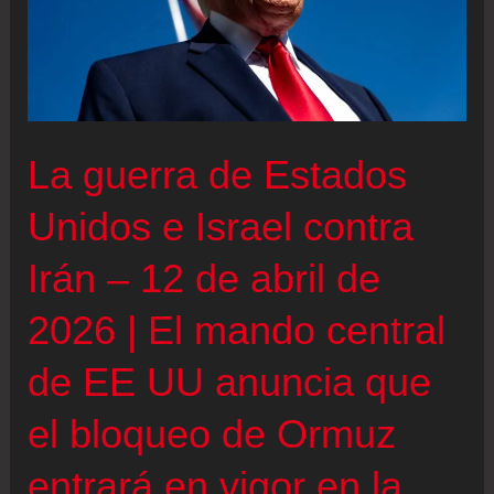
e
Israel
contra
Irán,
en
La guerra de Estados
directo
|
Unidos e Israel contra
Dos
Irán – 12 de abril de
petroleros
sancionados
2026 | El mando central
por
de EE UU anuncia que
EE
UU
el bloqueo de Ormuz
atraviesan
el
entrará en vigor en la