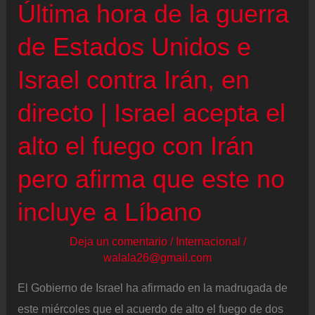
Última hora de la guerra
directo
|
de Estados Unidos e
Trump
Israel contra Irán, en
amenaza
con
directo | Israel acepta el
una
alto el fuego con Irán
ofensiva
“más
pero afirma que este no
fuerte”
si
incluye a Líbano
falla
Deja un comentario
/
Internacional
/
el
walala26@gmail.com
acuerdo
con
El Gobierno de Israel ha afirmado en la madrugada de
Irán
este miércoles que el acuerdo de alto el fuego de dos