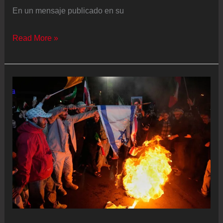
no
En un mensaje publicado en su
estar
Última
Read More »
haciéndolo!”
hora
de
la
guerra
de
Estados
Unidos
e
Israel
contra
Irán,
en