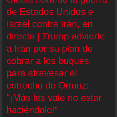
|
de Estados Unidos e
Teherán
Israel contra Irán, en
defiende
su
directo | Trump advierte
posición
a Irán por su plan de
y
acusa
cobrar a los buques
a
Washington
para atravesar el
de
estrecho de Ormuz:
“exigencias
excesivas”
“¡Más les vale no estar
en
haciéndolo!”
las
conversaciones