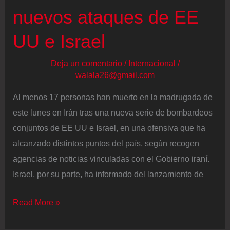
iraníes
nuevos ataques de EE
“quieren”
UU e Israel
que
EE
Deja un comentario
/
Internacional
/
UU
walala26@gmail.com
bombardee
Al menos 17 personas han muerto en la madrugada de
el
este lunes en Irán tras una nueva serie de bombardeos
país:
conjuntos de EE UU e Israel, en una ofensiva que ha
“Están
alcanzado distintos puntos del país, según recogen
dispuestos
agencias de noticias vinculadas con el Gobierno iraní.
a
Israel, por su parte, ha informado del lanzamiento de
sufrir”
Última
Read More »
hora