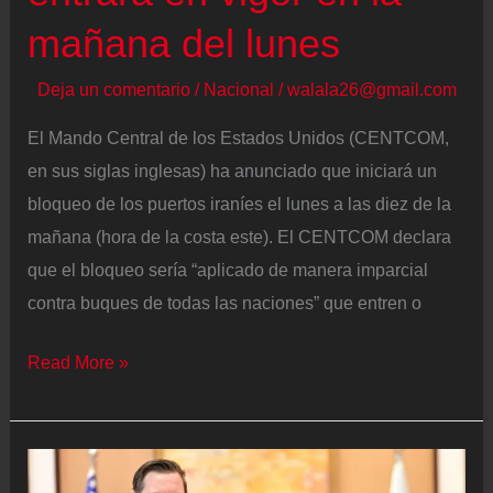
estrecho
mañana del lunes
de
Ormuz
Deja un comentario
/
Nacional
/
walala26@gmail.com
pese
El Mando Central de los Estados Unidos (CENTCOM,
al
en sus siglas inglesas) ha anunciado que iniciará un
bloqueo
bloqueo de los puertos iraníes el lunes a las diez de la
estadounidense
mañana (hora de la costa este). El CENTCOM declara
que el bloqueo sería “aplicado de manera imparcial
contra buques de todas las naciones” que entren o
La
Read More »
guerra
de
Estados