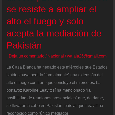
este
se resiste a ampliar el
jueves
hablarán
alto el fuego y solo
“los
acepta la mediación de
líderes”
de
Pakistán
Israel
y
Deja un comentario
/
Nacional
/
walala26@gmail.com
Líbano
La Casa Blanca ha negado este miércoles que Estados
Unidos haya pedido “formalmente” una extensión del
alto el fuego con Irán, que concluye el miércoles. La
portavoz Karoline Leavitt sí ha mencionado “la
posibilidad de reuniones presenciales” que, de darse,
se llevarán a cabo en Pakistán, país al que Leavitt ha
reconocido como “único mediador