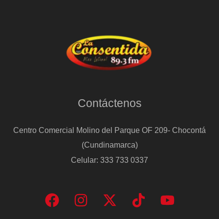
17
muertos
en
Irán
tras
los
nuevos
Contáctenos
ataques
de
Centro Comercial Molino del Parque OF 209- Chocontá
EE
(Cundinamarca)
UU
Celular: 333 733 0337
e
Israel