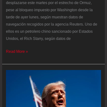
desplazarse este martes por el estrecho de Ormuz,
la
pese al bloqueo impuesto por Washington desde la
mediación
tarde de ayer lunes, según muestran datos de
de
navegación recogidos por la agencia Reuters. Uno de
Pakistán
ellos es un petrolero chino sancionado por Estados
Unidos, el Rich Starry, según datos de
Última
Read More »
hora
de
la
guerra
de
Estados
Unidos