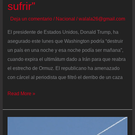
sufrir”
afirma
que
Deja un comentario
/
Nacional
/
walala26@gmail.com
este
El presidente de Estados Unidos, Donald Trump, ha
no
asegurado este lunes que Washington podría “destruir
incluye
un país en una noche y esa noche podía ser mañana”,
a
cuando expira el ultimátum dado a Irán para que reabra
Líbano
el estrecho de Ormuz. El republicano ha amenazado
con cárcel al periodista que filtró el derribo de un caza
La
Read More »
guerra
de
Estados
Unidos