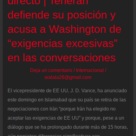
directo | Teherán
de
EE
defiende su posición y
UU
acusa a Washington de
anuncia
que
“exigencias excesivas”
el
en las conversaciones
bloqueo
de
Deja un comentario
/
Internacional
/
Ormuz
walala26@gmail.com
entrará
El vicepresidente de EE UU, J. D. Vance, ha anunciado
en
este domingo en Islamabad que su país se retira de las
vigor
negociaciones con Irán “porque Irán ha elegido no
en
aceptar las exigencias de EE UU” y porque, pese a un
la
diálogo que se ha prolongado durante más de 15 horas,
mañana
aún persisten diferencias significativas con