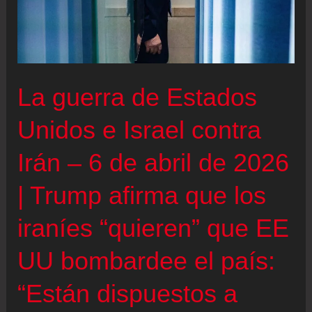
Israel
contra
Irán,
en
La guerra de Estados
directo
|
Unidos e Israel contra
Israel
Irán – 6 de abril de 2026
acepta
el
| Trump afirma que los
alto
iraníes “quieren” que EE
el
fuego
UU bombardee el país:
con
Irán
“Están dispuestos a
pero