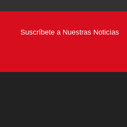
posible
ataque
de
puma
Suscríbete a Nuestras Noticias
en
Colorado