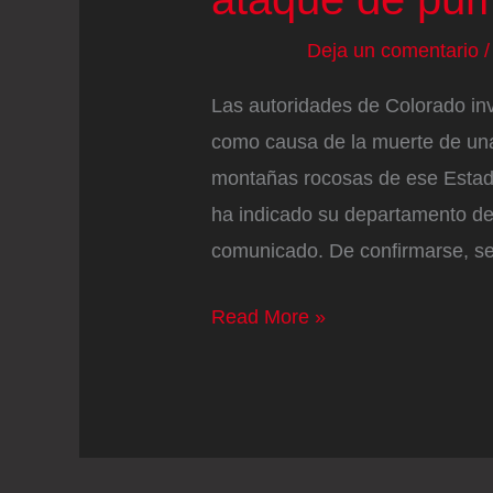
Deja un comentario
Las autoridades de Colorado in
como causa de la muerte de una
montañas rocosas de ese Estad
ha indicado su departamento de
comunicado. De confirmarse, se
Una
Read More »
mujer
muere
en
un