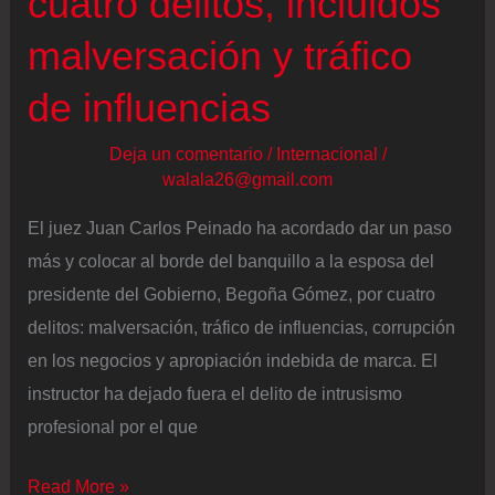
cuatro delitos, incluidos
defienden
malversación y tráfico
la
de influencias
democracia
son
Deja un comentario
/
Internacional
/
los
walala26@gmail.com
que
El juez Juan Carlos Peinado ha acordado dar un paso
más
más y colocar al borde del banquillo a la esposa del
combaten
presidente del Gobierno, Begoña Gómez, por cuatro
el
delitos: malversación, tráfico de influencias, corrupción
feminismo”
en los negocios y apropiación indebida de marca. El
instructor ha dejado fuera el delito de intrusismo
profesional por el que
El
Read More »