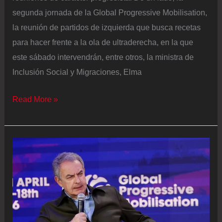
segunda jornada de la Global Progressive Mobilisation,
la reunión de partidos de izquierda que busca recetas
para hacer frente a la ola de ultraderecha, en la que
este sábado intervendrán, entre otros, la ministra de
Inclusión Social y Migraciones, Elma
Reunión
Read More »
de
líderes
progresistas
en
Barcelona,
en
directo
|