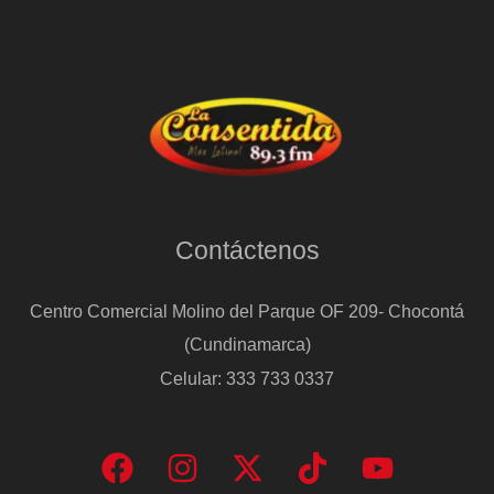
en
la
gestión
de
los
trenes:
“Su
Gobierno
Contáctenos
se
sentará
Centro Comercial Molino del Parque OF 209- Chocontá
en
(Cundinamarca)
el
Celular: 333 733 0337
banquillo
por
esto”