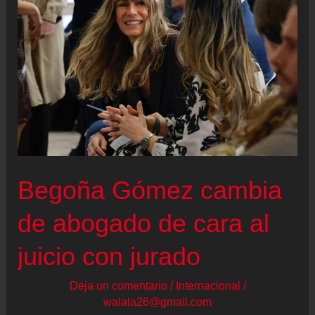
de
inmigrantes
a
Ceuta,
en
directo
|
El
Begoña Gómez cambia
Gobierno
anuncia
de abogado de cara al
una
juicio con jurado
partida
de
Deja un comentario
/
Internacional
/
25
walala26@gmail.com