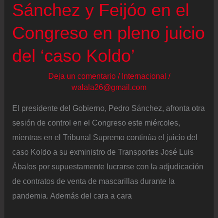
Sánchez y Feijóo en el
de
Congreso en pleno juicio
extinción
se
del ‘caso Koldo’
concentran
en
Deja un comentario
/
Internacional
/
el
walala26@gmail.com
embalse
El presidente del Gobierno, Pedro Sánchez, afronta otra
de
sesión de control en el Congreso este miércoles,
San
mientras en el Tribunal Supremo continúa el juicio del
Juan
caso Koldo a su exministro de Transportes José Luis
Ábalos por supuestamente lucrarse con la adjudicación
de contratos de venta de mascarillas durante la
pandemia. Además del cara a cara