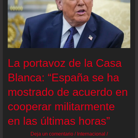
Feijóo,
tras
las
declaraciones
del
Rey
La portavoz de la Casa
sobre
la
Blanca: “España se ha
Conquista
mostrado de acuerdo en
de
América:
cooperar militarmente
“Hacer
en las últimas horas”
ahora
un
Deja un comentario
/
Internacional
/
examen