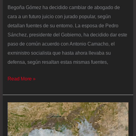
millones
Begoña Gómez ha decidido cambiar de abogado de
de
cara a un futuro juicio con jurado popular, según
euros
detallan fuentes de su entorno. La esposa de Pedro
para
Sánchez, presidente del Gobierno, ha decidido dar este
atender
paso de común acuerdo con Antonio Camacho, el
a
exministro socialista que hasta ahora llevaba su
los
defensa, según resaltan estas mismas fuentes,
menores
en
Begoña
Read More »
Ceuta
Gómez
cambia
de
abogado
de
cara