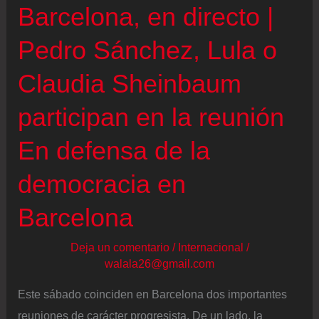
Feijóo
Barcelona, en directo |
en
Pedro Sánchez, Lula o
el
Congreso
Claudia Sheinbaum
en
participan en la reunión
pleno
juicio
En defensa de la
del
democracia en
‘caso
Koldo’
Barcelona
Deja un comentario
/
Internacional
/
walala26@gmail.com
Este sábado coinciden en Barcelona dos importantes
reuniones de carácter progresista. De un lado, la