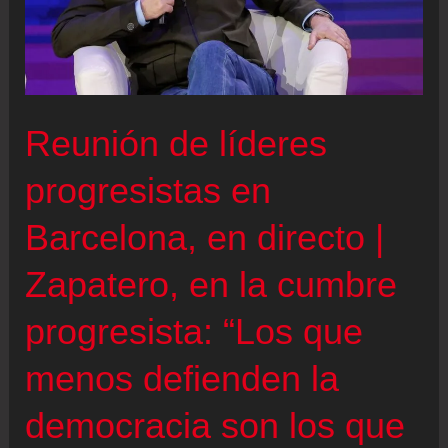
Pedro
Sánchez,
Lula
o
Reunión de líderes
Claudia
Sheinbaum
progresistas en
participan
Barcelona, en directo |
en
la
Zapatero, en la cumbre
reunión
progresista: “Los que
En
defensa
menos defienden la
de
la
democracia son los que
democracia