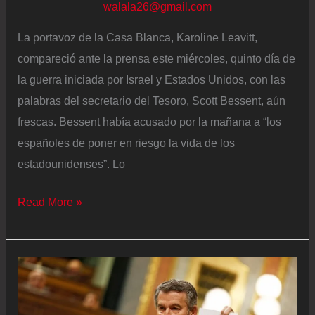
walala26@gmail.com
de
La portavoz de la Casa Blanca, Karoline Leavitt,
las
compareció ante la prensa este miércoles, quinto día de
cosas
la guerra iniciada por Israel y Estados Unidos, con las
que
palabras del secretario del Tesoro, Scott Bessent, aún
ocurrieron
frescas. Bessent había acusado por la mañana a “los
en
españoles de poner en riesgo la vida de los
el
estadounidenses”. Lo
siglo
XV
La
Read More »
es
portavoz
un
de
disparate”
la
Casa
Blanca: