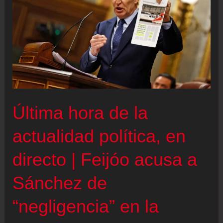
“España
se
ha
mostrado
de
acuerdo
en
Última hora de la
cooperar
militarmente
actualidad política, en
en
directo | Feijóo acusa a
las
últimas
Sánchez de
horas”
“negligencia” en la