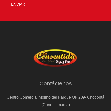
para
ENVIAR
ayudar
a
su
familia
Contáctenos
Centro Comercial Molino del Parque OF 209- Chocontá
(Cundinamarca)