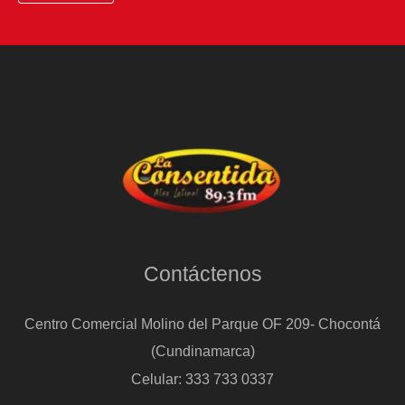
en
la
CDMX
fue
detenido
con
droga
Contáctenos
Centro Comercial Molino del Parque OF 209- Chocontá
(Cundinamarca)
Celular: 333 733 0337