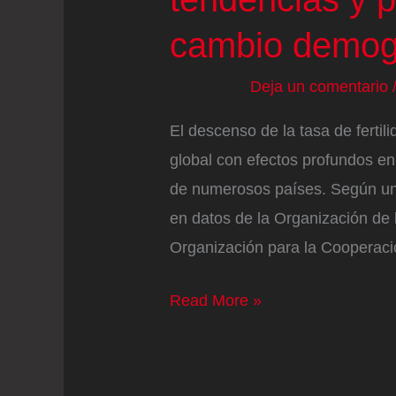
cambio demog
Deja un comentario
El descenso de la tasa de ferti
global con efectos profundos en 
de numerosos países. Según un
en datos de la Organización de
Organización para la Cooperació
Descenso
Read More »
global
de
la