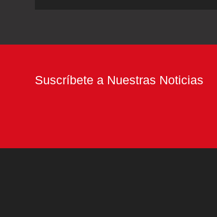
fertilidad:
tendencias
y
políticas
ante
Suscríbete a Nuestras Noticias
el
cambio
demográfico