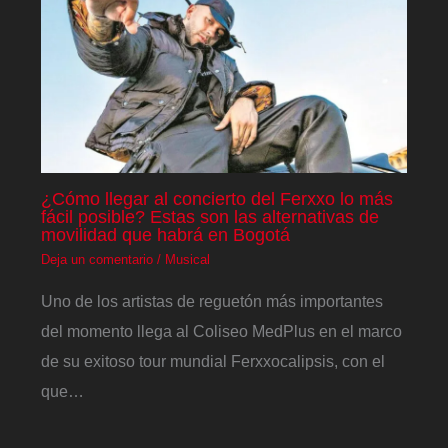
¿Cómo llegar al concierto del Ferxxo lo más
fácil posible? Estas son las alternativas de
movilidad que habrá en Bogotá
Deja un comentario
/
Musical
Uno de los artistas de reguetón más importantes
del momento llega al Coliseo MedPlus en el marco
de su exitoso tour mundial Ferxxocalipsis, con el
que…