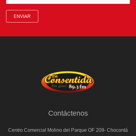
Skechers
tiene
ENVIAR
el
modelo
más
calentito
del
invierno
Contáctenos
Centro Comercial Molino del Parque OF 209- Chocontá