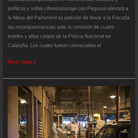
políticos y sobre ciberespionaje con Pegasus elevará a
la Mesa del Parlament su petición de llevar a la Fiscalía
las incomparecencias ante la comisión de cuatro
exjefes y altos cargos de la Policía Nacional en
Cataluña. Los cuatro fueron convocados el
La
Read More »
comisión
de
espionaje
del
Parlament
pide
llevar
a