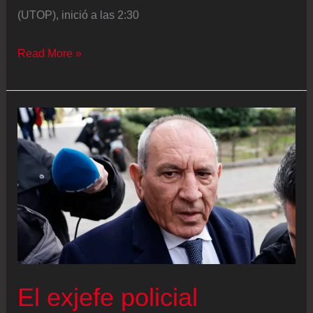
(UTOP), inició a las 2:30
El
Read More »
narco
Sebastián
Marset
fue
detenido
en
un
operativo
policial
en
Santa
El exjefe policial
Cruz