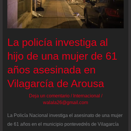
Fiscalía
la
incomparecencia
de
La policía investiga al
altos
cargos
hijo de una mujer de 61
de
años asesinada en
la
Policía
Vilagarcía de Arousa
Nacional
Deja un comentario
/
Internacional
/
walala26@gmail.com
La Policía Nacional investiga el asesinato de una mujer
de 61 años en el municipio pontevedrés de Vilagarcía