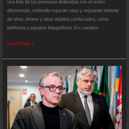
una foto de las personas detenidas con el rostro
difuminado, vistiendo ropa de casa y, expuesto delante
de ellas, dinero y otros objetos confiscados, como
teléfonos y equipos fotográficos. En cuestión
Egipto
Read More »
intensifica
las
detenciones
de
‘influencers’
considerados
indecentes