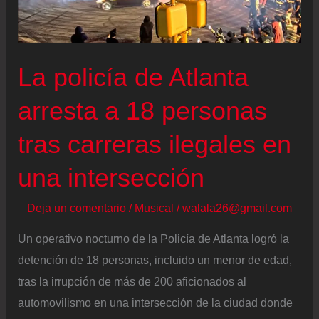
en
Stade,
en
el
La policía de Atlanta
estado
arresta a 18 personas
alemán
de
tras carreras ilegales en
Baja
una intersección
Sajonia
Deja un comentario
/
Musical
/
walala26@gmail.com
Un operativo nocturno de la Policía de Atlanta logró la
detención de 18 personas, incluido un menor de edad,
tras la irrupción de más de 200 aficionados al
automovilismo en una intersección de la ciudad donde