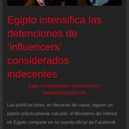
ella
en
Egipto intensifica las
el
muro
detenciones de
de
‘influencers’
homenaje
a
considerados
las
indecentes
Trece
Rosas
Deja un comentario
/
Internacional
/
walala26@gmail.com
Las publicaciones, en decenas de casos, siguen un
patrón prácticamente calcado: el Ministerio del Interior
de Egipto comparte en su cuenta oficial de Facebook