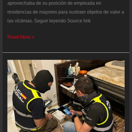
aprovechaba de su posición de empleada en
residencias de mayores para sustraer objetos de valor a
las víctimas. Seguir leyendo Source link
Detenida
Read More »
en
Valencia
una
trabajadora
de
centros
de
mayores
por
hurtar