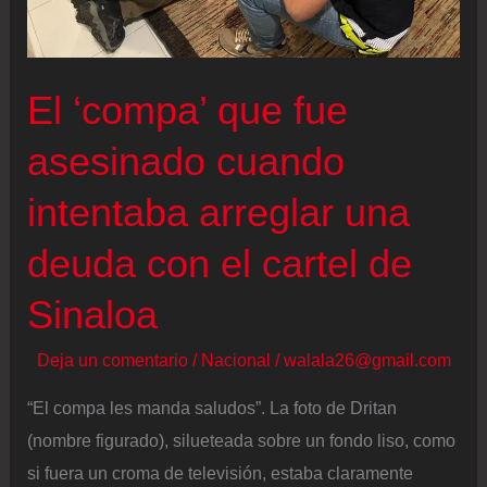
joyas
y
dinero
El ‘compa’ que fue
a
ancianos
asesinado cuando
intentaba arreglar una
deuda con el cartel de
Sinaloa
Deja un comentario
/
Nacional
/
walala26@gmail.com
“El compa les manda saludos”. La foto de Dritan
(nombre figurado), silueteada sobre un fondo liso, como
si fuera un croma de televisión, estaba claramente