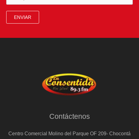
años
asesinada
ENVIAR
en
Vilagarcía
de
Arousa
Contáctenos
Centro Comercial Molino del Parque OF 209- Chocontá