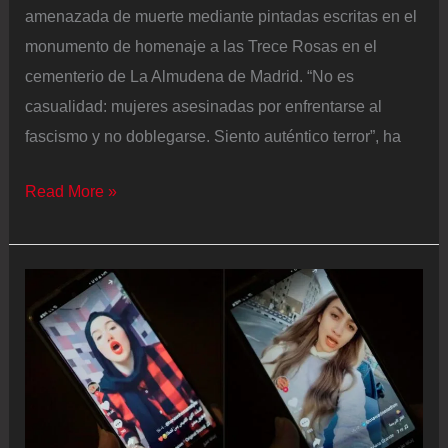
amenazada de muerte mediante pintadas escritas en el
monumento de homenaje a las Trece Rosas en el
cementerio de La Almudena de Madrid. “No es
casualidad: mujeres asesinadas por enfrentarse al
fascismo y no doblegarse. Siento auténtico terror”, ha
La
Read More »
tertuliana
Sarah
Santaolalla
denuncia
amenazas
de
muerte
contra