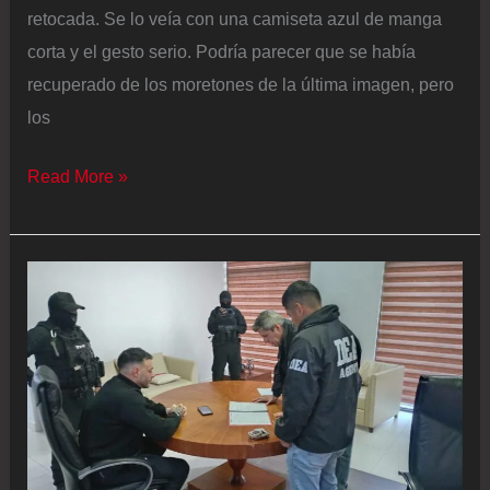
retocada. Se lo veía con una camiseta azul de manga
corta y el gesto serio. Podría parecer que se había
recuperado de los moretones de la última imagen, pero
los
El
Read More »
‘compa’
que
fue
asesinado
cuando
intentaba
arreglar
una
deuda