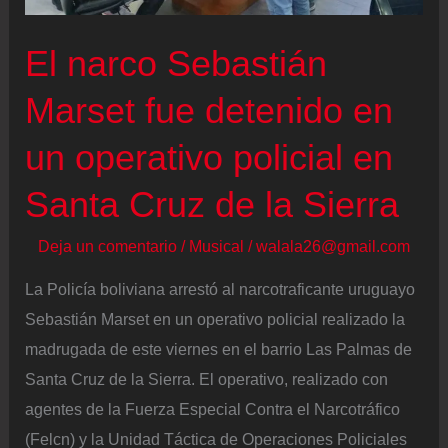
con
el
El narco Sebastián
cartel
Marset fue detenido en
de
Sinaloa
un operativo policial en
Santa Cruz de la Sierra
Deja un comentario
/
Musical
/
walala26@gmail.com
La Policía boliviana arrestó al narcotraficante uruguayo
Sebastián Marset en un operativo policial realizado la
madrugada de este viernes en el barrio Las Palmas de
Santa Cruz de la Sierra. El operativo, realizado con
agentes de la Fuerza Especial Contra el Narcotráfico
(Felcn) y la Unidad Táctica de Operaciones Policiales