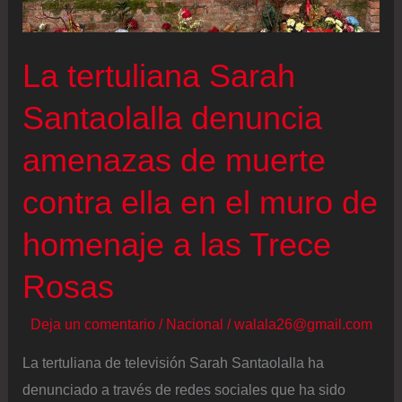
para
no
La tertuliana Sarah
dañar
el
Santaolalla denuncia
buen
amenazas de muerte
nombre
de
contra ella en el muro de
la
Policía”
homenaje a las Trece
Rosas
Deja un comentario
/
Nacional
/
walala26@gmail.com
La tertuliana de televisión Sarah Santaolalla ha
denunciado a través de redes sociales que ha sido