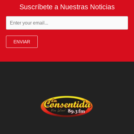
la
Suscríbete a Nuestras Noticias
mayoría
de
los
aranceles
ENVIAR
de
Trump