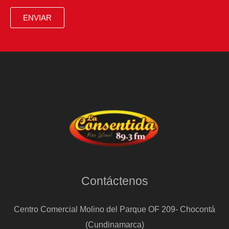
el
ENVIAR
cambio
demográfico
Contáctenos
Centro Comercial Molino del Parque OF 209- Chocontá
(Cundinamarca)