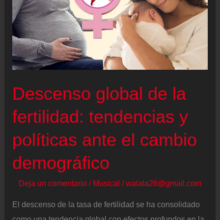
Descenso global de la
fertilidad: tendencias y
políticas ante el cambio
demográfico
Deja un comentario
/
Musical
/
walala26@gmail.com
El descenso de la tasa de fertilidad se ha consolidado
como una tendencia global con efectos profundos en la