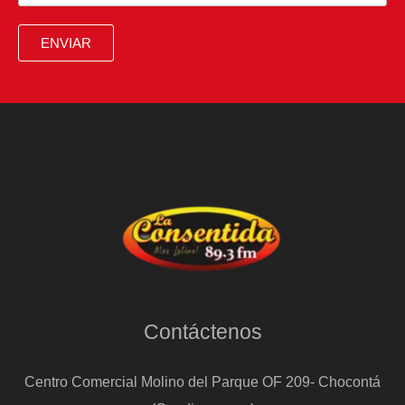
principales
premios,
ENVIAR
en
vivo
Contáctenos
Centro Comercial Molino del Parque OF 209- Chocontá