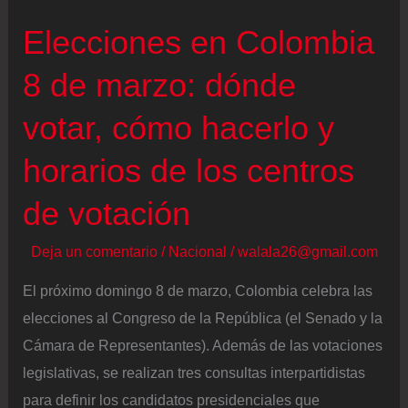
un
Elecciones en Colombia
supuesto
plan
8 de marzo: dónde
de
votar, cómo hacerlo y
fraude
en
horarios de los centros
plena
de votación
pelea
contra
Deja un comentario
/
Nacional
/
walala26@gmail.com
Roy
Barreras
El próximo domingo 8 de marzo, Colombia celebra las
elecciones al Congreso de la República (el Senado y la
Cámara de Representantes). Además de las votaciones
legislativas, se realizan tres consultas interpartidistas
para definir los candidatos presidenciales que