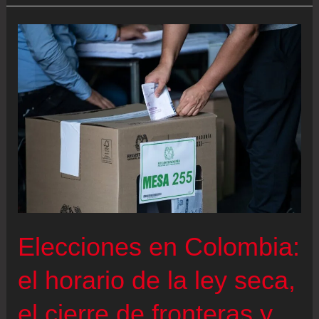
en
Colombia,
en
vivo
|
La
Policía
incauta
más
de
2.900
Elecciones en Colombia:
millones
en
el horario de la ley seca,
efectivo
el cierre de fronteras y
que