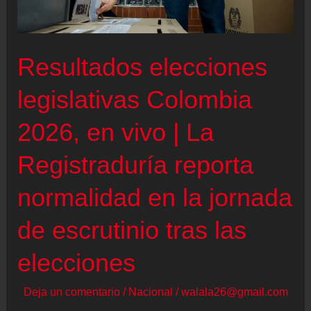
ocho
millones
de
Resultados elecciones
votos
para
legislativas Colombia
el
2026, en vivo | La
Congreso
fueron
Registraduría reporta
nuestra
normalidad en la jornada
consulta”
de escrutinio tras las
elecciones
Deja un comentario
/
Nacional
/
walala26@gmail.com