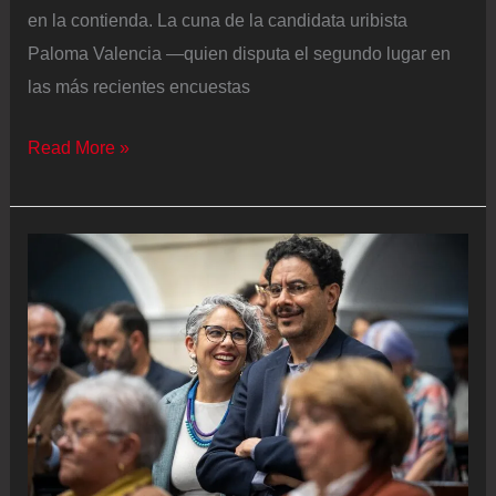
en la contienda. La cuna de la candidata uribista
Paloma Valencia —quien disputa el segundo lugar en
las más recientes encuestas
La
Read More »
campaña
presidencial
se
enfoca
en
el
Cauca,
un
bastión
de