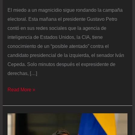
El miedo a un magnicidio sigue rondando la campaña
electoral. Esta mañana el presidente Gustavo Petro
contó en sus redes sociales que la agencia de
inteligencia de Estados Unidos, la CIA, tiene
conocimiento de un “posible atentado” contra el
candidato presidencial de la izquierda, el senador Iván
Cepeda. Solo minutos después el expresidente de
derechas, […]
El
Read More »
camino
a
las
elecciones
presidenciales