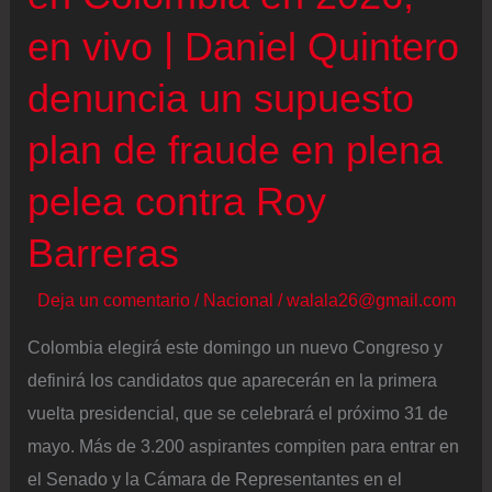
medidas
en vivo | Daniel Quintero
por
las
denuncia un supuesto
votaciones
plan de fraude en plena
del
8
pelea contra Roy
de
marzo
Barreras
Deja un comentario
/
Nacional
/
walala26@gmail.com
Colombia elegirá este domingo un nuevo Congreso y
definirá los candidatos que aparecerán en la primera
vuelta presidencial, que se celebrará el próximo 31 de
mayo. Más de 3.200 aspirantes compiten para entrar en
el Senado y la Cámara de Representantes en el