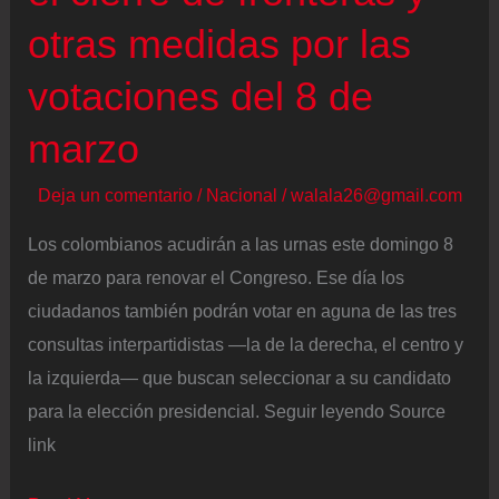
podrían
otras medidas por las
estar
votaciones del 8 de
relacionados
con
marzo
delitos
electorales
Deja un comentario
/
Nacional
/
walala26@gmail.com
Los colombianos acudirán a las urnas este domingo 8
de marzo para renovar el Congreso. Ese día los
ciudadanos también podrán votar en aguna de las tres
consultas interpartidistas —la de la derecha, el centro y
la izquierda— que buscan seleccionar a su candidato
para la elección presidencial. Seguir leyendo Source
link