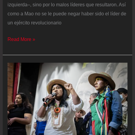
izquierda–, sino por lo malos líderes que resultaron. Así
como a Mao no se le puede negar haber sido el líder de
un ejército revolucionario
El
Read More »
presidente
que
no
quería
a
Colombia