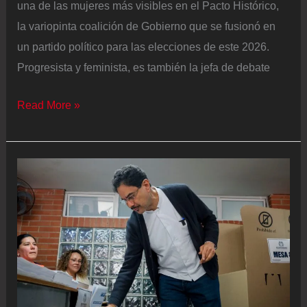
una de las mujeres más visibles en el Pacto Histórico,
la variopinta coalición de Gobierno que se fusionó en
un partido político para las elecciones de este 2026.
Progresista y feminista, es también la jefa de debate
María
Read More »
José
Pizarro,
jefa
de
debate
de
Iván
Cepeda:
“Los