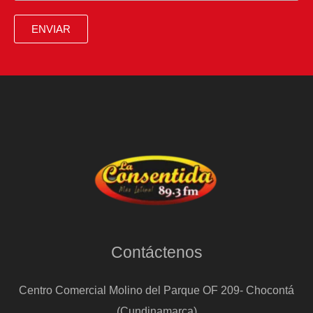
horarios
ENVIAR
de
los
centros
de
votación
Contáctenos
Centro Comercial Molino del Parque OF 209- Chocontá
(Cundinamarca)