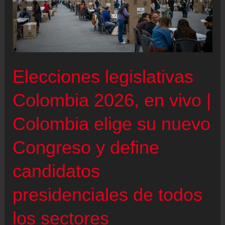
|
La
Registraduría
reporta
normalidad
Elecciones legislativas
en
Colombia 2026, en vivo |
la
jornada
Colombia elige su nuevo
de
escrutinio
Congreso y define
tras
candidatos
las
elecciones
presidenciales de todos
los sectores