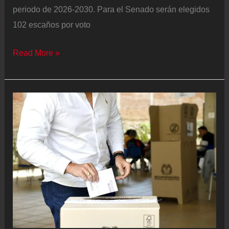
periodo de 2026-2030. Para el Senado serán elegidos
102 escaños por voto
Elecciones
Read More »
legislativas
en
Colombia
en
2026,
en
vivo
|
Daniel
Quintero
denuncia