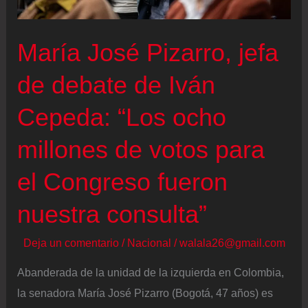
la
izquierda
María José Pizarro, jefa
que
la
de debate de Iván
derecha
Cepeda: “Los ocho
busca
disputar
millones de votos para
el Congreso fueron
nuestra consulta”
Deja un comentario
/
Nacional
/
walala26@gmail.com
Abanderada de la unidad de la izquierda en Colombia,
la senadora María José Pizarro (Bogotá, 47 años) es